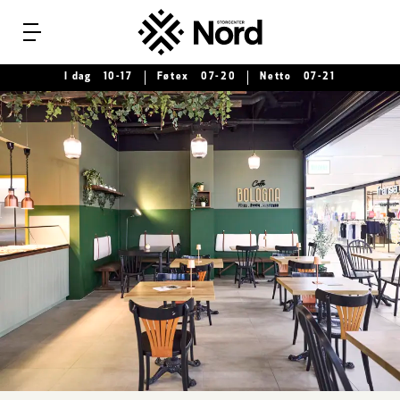
Menu
I dag
10-17
Føtex
07-20
Netto
07-21