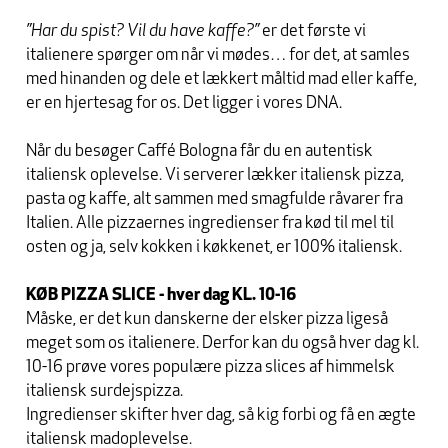
”Har du spist? Vil du have kaffe?”
er det første vi
italienere spørger om når vi mødes… for det, at samles
med hinanden og dele et lækkert måltid mad eller kaffe,
er en hjertesag for os. Det ligger i vores DNA.
Når du besøger Caffé Bologna får du en autentisk
italiensk oplevelse. Vi serverer lækker italiensk pizza,
pasta og kaffe, alt sammen med smagfulde råvarer fra
Italien. Alle pizzaernes ingredienser fra kød til mel til
osten og ja, selv kokken i køkkenet, er 100% italiensk.
KØB PIZZA SLICE - hver dag KL. 10-16
Måske, er det kun danskerne der elsker pizza ligeså
meget som os italienere. Derfor kan du også hver dag kl.
10-16 prøve vores populære pizza slices af himmelsk
italiensk surdejspizza.
Ingredienser skifter hver dag, så kig forbi og få en ægte
italiensk madoplevelse.