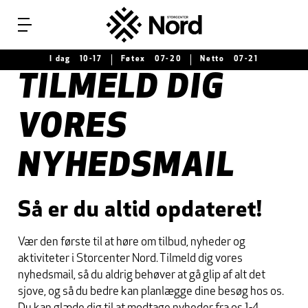
Menu
I dag
10-17
Føtex
07-20
Netto
07-21
TILMELD DIG
VORES
NYHEDSMAIL
Så er du altid opdateret!
Vær den første til at høre om tilbud, nyheder og
aktiviteter i Storcenter Nord. Tilmeld dig vores
nyhedsmail, så du aldrig behøver at gå glip af alt det
sjove, og så du bedre kan planlægge dine besøg hos os.