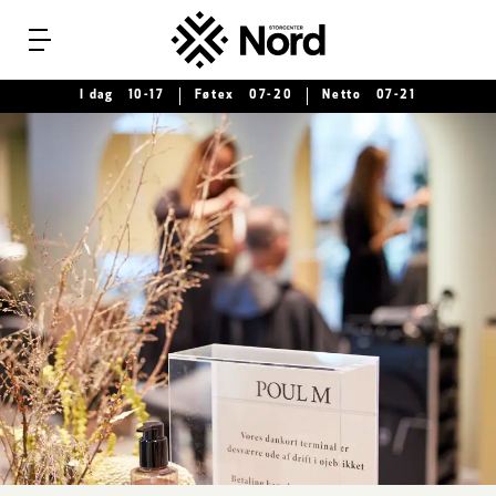
Menu
I dag
10-17
Føtex
07-20
Netto
07-21