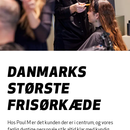
DANMARKS
STØRSTE
FRISØRKÆDE
Hos Poul M er det kunden der er i centrum, og vores
faglig dygtige personale står altid klar med kyndig