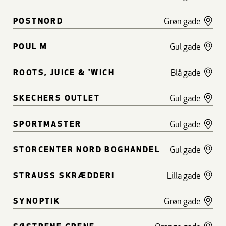
POSTNORD
Grøn gade
POUL M
Gul gade
ROOTS, JUICE & 'WICH
Blå gade
SKECHERS OUTLET
Gul gade
SPORTMASTER
Gul gade
STORCENTER NORD BOGHANDEL
Gul gade
STRAUSS SKRÆDDERI
Lilla gade
SYNOPTIK
Grøn gade