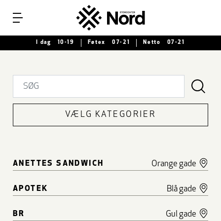
Menu
I dag
10-19
Føtex
07-21
Netto
07-21
VÆLG KATEGORIER
ANETTES SANDWICH
Orange gade
APOTEK
Blå gade
BR
Gul gade