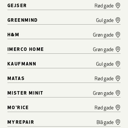
GEJSER
Rød gade
GREENMIND
Gul gade
H&M
Grøn gade
IMERCO HOME
Grøn gade
KAUFMANN
Gul gade
MATAS
Rød gade
MISTER MINIT
Grøn gade
MO'RICE
Rød gade
MYREPAIR
Blå gade