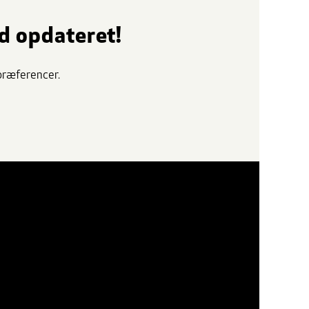
id opdateret!
spræferencer.