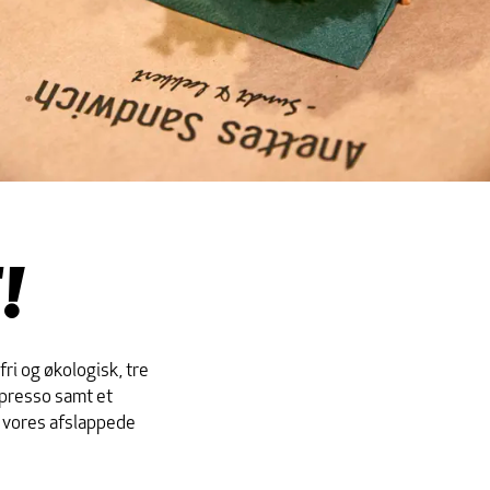
!
ri og økologisk, tre
spresso samt et
 i vores afslappede