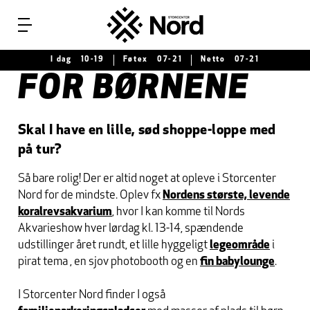
Menu
I dag
10-19
Føtex
07-21
Netto
07-21
FOR BØRNENE
Skal I have en lille, sød shoppe-loppe med
på tur?
Så bare rolig! Der er altid noget at opleve i Storcenter
Nord for de mindste. Oplev fx
Nordens største, levende
koralrevsakvarium
, hvor I kan komme til Nords
Akvarieshow hver lørdag kl. 13-14, spændende
udstillinger året rundt, et lille hyggeligt
legeområde
i
pirat tema , en sjov photobooth og en
fin babylounge
.
I Storcenter Nord finder I også