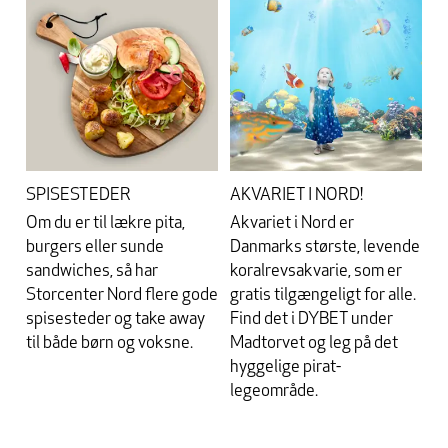
SPISESTEDER
AKVARIET I NORD!
Om du er til lækre pita,
Akvariet i Nord er
burgers eller sunde
Danmarks største, levende
sandwiches, så har
koralrevsakvarie, som er
Storcenter Nord flere gode
gratis tilgængeligt for alle.
spisesteder og take away
Find det i DYBET under
til både børn og voksne.
Madtorvet og leg på det
hyggelige pirat-
legeområde.